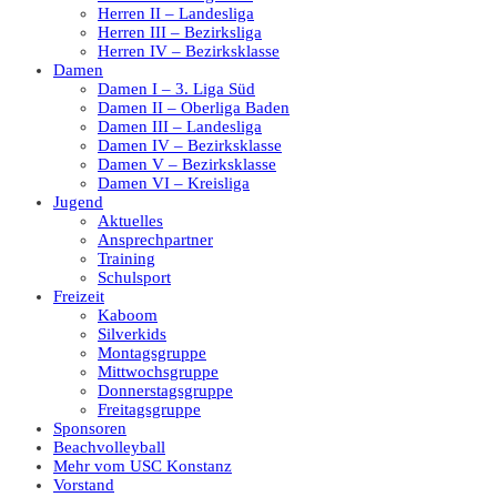
Herren II – Landesliga
Herren III – Bezirksliga
Herren IV – Bezirksklasse
Damen
Damen I – 3. Liga Süd
Damen II – Oberliga Baden
Damen III – Landesliga
Damen IV – Bezirksklasse
Damen V – Bezirksklasse
Damen VI – Kreisliga
Jugend
Aktuelles
Ansprechpartner
Training
Schulsport
Freizeit
Kaboom
Silverkids
Montagsgruppe
Mittwochsgruppe
Donnerstagsgruppe
Freitagsgruppe
Sponsoren
Beachvolleyball
Mehr vom USC Konstanz
Vorstand