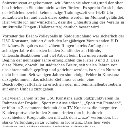
Spitzenniveau angekommen, wir können sie aber aufgrund der oben
beschriebenen Situation nicht weiter fördern. Es spricht für sich, dass
der Mädchenbereich keine einzige Trainingszeit vor 16.45 Uhr
aufzubieten hat und auch diese Zeiten werden im Moment gefährdet.
Hier würde ich mir wünschen., dass die Unterstützung des Vereins in
strukturelle Dingen (Hallenzeiten) deutlich besser wird.
Vorreiter des Beach-Volleyballs in Süddeutschland war sicherlich der
USC Konstanz, initiiert durch den langjährigen Vorsitzenden H.D.
Pelizäues. So gab es nach zähem Ringen bereits Anfang der
achtziger Jahre die ersten beiden Sandfelder am Hörnle,
Unterschriftsaktionen und viel Arbeit beim Bau unsererseits zu
Beginn der neunziger Jahre ermöglichten die Plätze 3 und 3. Dass
diese Plätze, obwohl im städtischen Besitz, seit vielen Jahren von
uns ehrenamtlich gepflegt und gerichtet werden, ist vielen Nutzern
nicht bekannt. Seit wenigen Jahren sind einige Felder in Konstanz
dazugekommen, das nächste Ziel muss es sein, eine
Beachvolleyball-Halle zu errichten oder mit Tennishallenbetreibern
auf einen Umbau zuzugehen.
Seit vielen Jahren ist der USC Konstanz auch Stützpunktverein im
Rahmen der Projekt „ Sport mit Aussiedlern“, „Sport mit Fremden“,
er führt in Zusammenarbeit mit dem TV Konstanz die integrative
Kindersportwoche in den Sommerferien durch, ist durch
verschiedene Kooperationen mit z.B. dem „Juze“ verbunden, hat
starke Verbindungen zu Schulen in Konstanz. Dass hier viele
Arbeiten und pädagogische Aufgaben außerhalb des