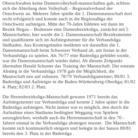
Oberschwaben keine Damenvolleyball-mannschaften gab, schloss
sich die Abteilung dem Volleyball – Regionalverband der
Ostschweiz an. Mehrere Jahre spielte die 1. Damenmannschaft dort
recht erfolgreich und konnte auch in die Regionalliga der
Ostschweiz aufsteigen. Mitte der 70-Jahre bildeten wir dann im
Bezirk Hegau – Bodensee eine Damenbe­zirksliga, zunächst mit 5
Mannschaften; hier wurde die 2. Damenmann­schaft Bezirksmeister
und qualifizierte sich im Aufstiegsturnier für die Verbandsliga
Südbaden. Aus Kostengründen meldeten wir daraufhin die 1.
Damenmannschaft beim Schweizer Verband ab, um fortan in der
Verbandsliga zu spielen. Als 76/77 eine Badenliga gebildet wurde,
war die Damenmannschaft wieder dabei. Ab diesem Zeitpunkt
übernahm Harald Schuster das Training der Mannschaft. Der erneute
Abstieg in die Verbandsliga 1978 gab die Möglichkeit, die
Mannschaft neu auf zu­bauen. 78/79 Verbandsligameister; 80/81 3.
Badenliga und Aufsteiger in die Baden-Württemberg-Oberliga; 81/82
4. Platz; 82/83 2. Platz.
Die Herrenbezirksliga-Mannschaft gewann 1971 bereits das
Aufstiegs­turnier zur Verbandsliga und konnte 2 Jahre später in die
Badenliga aufsteigen. Nicht immer war es möglich, den durch die
Aufnahme eines Studiums bedingten Weggang von Spielern
auszugleichen, weshalb auch die Herrenmannschaft in den 70 -
Jahren einmal in die Verbandsliga ab­steigen musste. Die Mannschaft
konnte sich kontinuierlich steigern und belegte in der Saison 80/81
bereits den 3. Platz in der Badenliga .