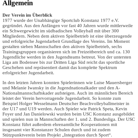
Allgemein
Der Verein im Überblick
1977 wurde der Unabhängige Sportclub Konstanz 1977 e.V.
gegründet. Aus den Anfängen vor fast 40 Jahren wurde mittlerweile
ein Schwergewicht im südbadischen Volleyball mit über 300
Mitgliedern. Neben dem aktiven Spielbetrieb ist eine überzeugende
und erfolgreiche Jugendarbeit Grundlage des Vereins. Im Moment
gestalten sieben Mannschaften den aktiven Spielbetrieb, sechs
Trainingsgruppen organisieren sich im Freizeitbereich und ca. 130
Jugendliche werden in den Jugendteams betreut. Von der untersten
Liga am Bodensee bis zur Dritten Liga Süd reicht das sportliche
Geschehen und repräsentiert damit das komplette Spektrum
erfolgreicher Jugendarbeit.
In den letzten Jahren konnten Spielerinnen wie Luise Mauersberger
und Melanie Iwansky in die Jugendnationalkader und den A-
Nationalmannschaftskader aufsteigen. Auch im männlichen Bereich
leistet der Verein hervorragende Jugendarbeit. So konnte zum
Beispiel Holger Wesselmann Deutscher Beachvolleyballmeister in
der U17 und U19 werden. Auch Spieler wie Patrick Speta, Kevin
Foyer und Jan Danielowski wurden beim USC Konstanz ausgebildet
und spielen nun in Mannschaften der 1. und 2. Bundesliga. Der USC
Konstanz führt außerdem ehrenamtliche Kooperationen mit
insgesamt vier Konstanzer Schulen durch und ist zudem
Stützpunktverein beim Projekt „Integration durch Sport“.