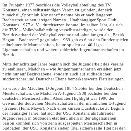
Im Frühjahr 1977 beschloss die Volleyballabteilung des TV
Konstanz, einen selbstständigen Verein zu gründen, der sich
zunächst ,,Sportclub Konstanz“ nannte bis er nach längerem
Rechtsstreit seinen jetzigen Namen ,,Unabhängiger Sport Club
Konstanz 1977 e .V.“ durchsetzen konnte. Im selben Jahr, als sich
die TVK – Volleyballabteilung verselbstständigte, wurde der
Bezirksverband der Volleyballvereine und -abteilungen als „Bezirk
Hegau – Bodensee“ gegründet. 1969 gab es 6 an den Rundenspielen
teilnehmende Mannschaften, heute spielen ca. 40 Liga -
Ligamannschaften und weitere zahlreiche Jugendmannschaften im
Bezirk.
Mitte der achtziger Jahre begann sich die Jugendarbeit des Vereins
zu etablieren, Mädchen – wie Jungenmannschaften erzielten jetzt
nicht nur auf Bezirksebene, sondern auch auf südbadischer,
süddeutscher und Deutscher Ebene bemerkenswerte Platzierungen.
So wurde die Mädchen D-Jugend 1984 Siebter bei den Deutschen
Meisterschaften, die Mädchen A-Jugend 1988 Sechster bei den
deutschen Meisterschaften. Absolutes Highlight war 1990 der
Gewinn der deutschen Meisterschaften in der männlichen E-Jugend
(Trainer: Heinz Mayer). Nach einer kurzen Durststrecke zu Beginn
der neunziger Jahre, hat sich der USC Konstanz als führender
Jugendverein in Südbaden etabliert, allein in der abgelaufenen
Saison konnten sich von zehn ausgespielten Meisterschaften in
Südbaden, der USC Konstanz sieben Titel sichern (alle Titel bei den