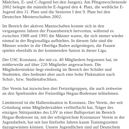
Mädchen, E- und C-Jugend bei den Jungen). Am Pfingstwochenende
2002 belegte die männliche E-Jugend den 4. Platz, die weibliche E-
Jugend den 11. Platz und die Senioren I den 9. Platz bei den
Deutschen Meisterschaften 2002.
Im Bereich der aktiven Mannschaften konnte sich in den
vergangenen Jahren der Frauenbereich hervortun, während es
zwischen 1988 und 1995 die Männer waren, die sich immer wieder
einmal in der Regionalliga aufhielten. In diesem Jahr sind die
Männer wieder in die Oberliga Baden aufgestiegen, die Frauen
spielen ebenfalls in der kommenden Saison in dieser Liga.
Der USC Konstanz, der mit ca. 40 Mitgliedern begonnen hat, ist
mittlerweile auf über 220 Mitglieder angewachsen. Die
Mitgliederstruktur liegt eindeutig im Bereich der Schüler und
Studenten, dies bedeutet aber auch eine hohe Fluktuation nach
Schul-, bzw. Studienabschluss.
Der Verein hat inzwischen drei Freizeitgruppen, die auch zeitweise
an den Spielrunden der Freizeitliga Hegau-Bodensee teilnehmen.
Limitierend ist die Hallensituation in Konstanz. Der Verein, der seit
Gründung seine Mitgliederzahlen verfünffacht hat, Träger des
einzigen Stützpunktes des LSV in einer Ballsportart im Bereich
Hegau-Bodensee ist, mit der erfolgreichste Konstanzer Verein in der
Jugendarbeit, hat seit fast fünfzehn Jahren kaum Trainingszeiten
dazugewinnen können. Unsere Jugendlichen sind auf Deutschem