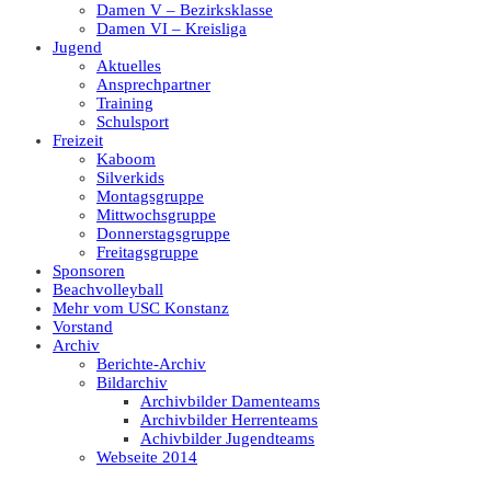
Damen V – Bezirksklasse
Damen VI – Kreisliga
Jugend
Aktuelles
Ansprechpartner
Training
Schulsport
Freizeit
Kaboom
Silverkids
Montagsgruppe
Mittwochsgruppe
Donnerstagsgruppe
Freitagsgruppe
Sponsoren
Beachvolleyball
Mehr vom USC Konstanz
Vorstand
Archiv
Berichte-Archiv
Bildarchiv
Archivbilder Damenteams
Archivbilder Herrenteams
Achivbilder Jugendteams
Webseite 2014