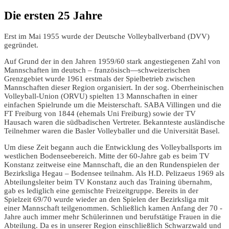
Die ersten 25 Jahre
Erst im Mai 1955 wurde der Deutsche Volleyballverband (DVV)
gegründet.
Auf Grund der in den Jahren 1959/60 stark angestiegenen Zahl von
Mannschaften im deutsch – französisch—schweizerischen
Grenzgebiet wurde 1961 erstmals der Spielbetrieb zwischen
Mannschaften dieser Region organisiert. In der sog. Oberrheinischen
Volleyball-Union (ORVU) spielten 13 Mannschaften in einer
einfachen Spielrunde um die Meisterschaft. SABA Villingen und die
FT Freiburg von 1844 (ehemals Uni Freiburg) sowie der TV
Hausach waren die südbadischen Vertreter. Bekannteste ausländische
Teilnehmer waren die Basler Volleyballer und die Uni­versität Basel.
Um diese Zeit begann auch die Entwicklung des Volleyballsports im
west­lichen Bodenseebereich. Mitte der 60-Jahre gab es beim TV
Konstanz zeitweise eine Mannschaft, die an den Rundenspielen der
Bezirksliga Hegau – Bodensee teilnahm. Als H.D. Pelizaeus 1969 als
Abteilungsleiter beim TV Konstanz auch das Training übernahm,
gab es lediglich eine gemischte Freizeitgruppe. Bereits in der
Spielzeit 69/70 wurde wieder an den Spielen der Bezirksliga mit
einer Mannschaft teilgenommen. Schließlich kamen Anfang der 70 -
Jahre auch immer mehr Schülerinnen und berufstätige Frauen in die
Abteilung. Da es in unserer Region einschließlich Schwarz­wald und